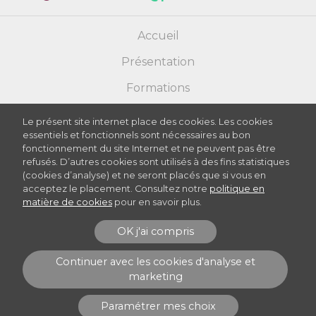
Accueil
Présentation
Formations
Actualités
Le présent site internet place des cookies. Les cookies
essentiels et fonctionnels sont nécessaires au bon
Infos pratiques
fonctionnement du site Internet et ne peuvent pas être
refusés. D’autres cookies sont utilisés à des fins statistiques
Association des parents
(cookies d’analyse) et ne seront placés que si vous en
acceptez le placement. Consultez notre
politique en
Inscriptions 2026 / 2027
matière de cookies
pour en savoir plus.
FAQ
OK j'ai compris
CPMS/SPSE
Continuer avec les cookies d'analyse et
marketing
Paramétrer mes choix