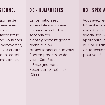
SSIONNEL
03 - HUMANISTES
03 - SPÉCI
sionné de
La formation est
Vous avez r
service en
accessible si vous avez
P "Restaurate
mez le
terminé vos études
vous désirez
favorisez le
secondaires
spécialiser? 
ipe, vous êtes
d’enseignement général,
apprendre l
persévérant,
technique ou
ou une cuisi
z la qualité
professionnel et que vous
Cette section
ment de soi,
êtes en possession de
pour vous!
rmation est
votre Certificat
d’Enseignement
Secondaire Supérieur
(CESS).