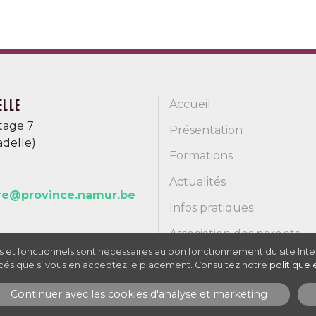
ELLE
Accueil
tage 7
Présentation
delle)
Formations
Actualités
ere@province.namur.be
Infos pratiques
Association des parents
ls et fonctionnels sont nécessaires au bon fonctionnement du site Int
Inscriptions 2026 / 2027
 placés que si vous en acceptez le placement. Consultez notre
politique
Continuer avec les cookies d'analyse et marketing