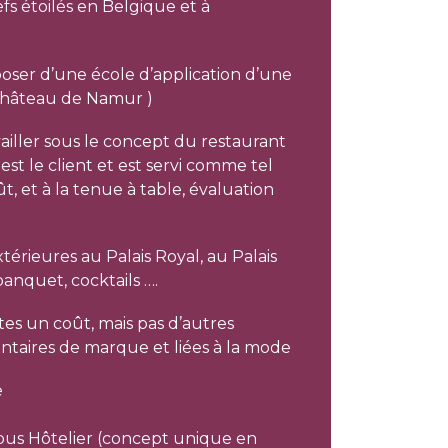
fs étoilés en Belgique et à
poser d’une école d’application d’une
e Château de Namur )
vailler sous le concept du restaurant
est le client et est servi comme tel
, et à la tenue à table, évaluation
térieures au Palais Royal, au Palais
nquet, cocktails ….
tes un coût, mais pas d’autres
taires de marque et liées à la mode
e
s Hôtelier (concept unique en