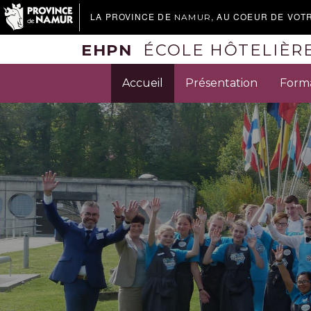
LA PROVINCE DE
, AU COEUR DE VOT
NAMUR
EHPN
ÉCOLE HÔTELIÈR
Accueil
Présentation
Forma